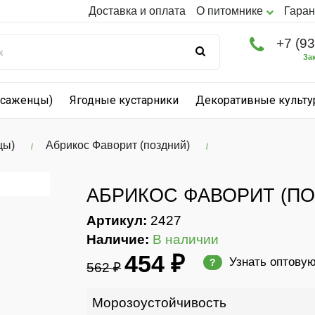
Доставка и оплата
О питомнике
Гаран
+7 (9
За
(саженцы)
Ягодные кустарники
Декоративные культ
цы)
Абрикос Фаворит (поздний)
АБРИКОС ФАВОРИТ (ПО
Артикул:
2427
Наличие:
В наличии
454 ₽
Узнать оптову
?
562 ₽
Морозоустойчивость