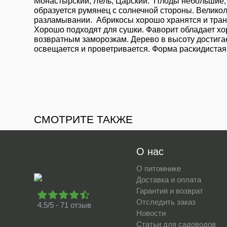
Монастырский, Лель, Царский. Плоды небольшие, 
образуется румянец с солнечной стороны. Великол
разламывании. Абрикосы хорошо хранятся и транс
Хорошо подходят для сушки. Фаворит обладает х
возвратным заморозкам. Дерево в высоту достигае
освещается и проветривается. Форма раскидистая
СМОТРИТЕ ТАКЖЕ
О нас
О питомнике
Доставка и оплата
Гарантия и возврат
Отследить заказ
4.5/5 - 71 отзыв
Новости
Статьи для садоводов