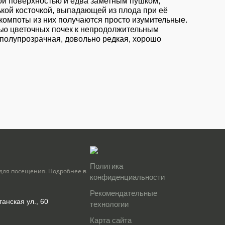
вой поверхностью и едва заметным пушком,
ькой косточкой, выпадающей из плода при её
компоты из них получаются просто изумительные.
ью цветочных почек к непродолжительным
 полупрозрачная, довольно редкая, хорошо
Политика
для посещения. Подробнее в
конфиденциальности
Рекомендательные
ганская ул., 60
технологии
Карта сайта