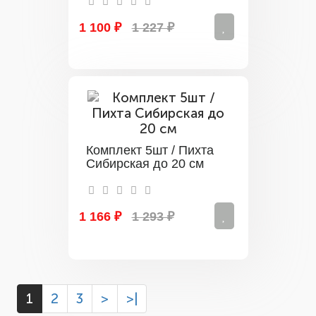
1 100 ₽
1 227 ₽
Комплект 5шт / Пихта
Сибирская до 20 см
1 166 ₽
1 293 ₽
1
2
3
>
>|